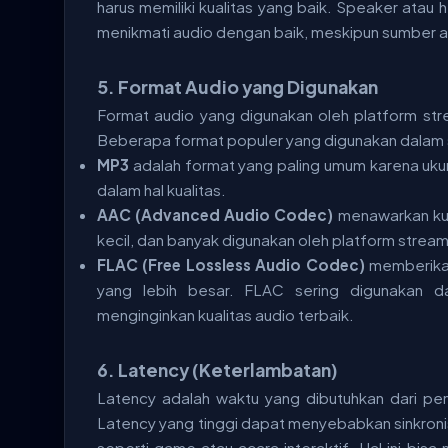
harus memiliki kualitas yang baik. Speaker at
menikmati audio dengan baik, meskipun sumber aud
5.
Format Audio yang Digunakan
Format audio yang digunakan oleh platform str
Beberapa format populer yang digunakan dalam
MP3
adalah format yang paling umum karena ukuran
dalam hal kualitas.
AAC (Advanced Audio Codec)
menawarkan kual
kecil, dan banyak digunakan oleh platform strea
FLAC (Free Lossless Audio Codec)
memberikan 
yang lebih besar. FLAC sering digunakan da
menginginkan kualitas audio terbaik.
6.
Latency (Keterlambatan)
Latency adalah waktu yang dibutuhkan dari pe
Latency yang tinggi dapat menyebabkan sinkroni
seperti game atau acara interaktif. Hal ini bi