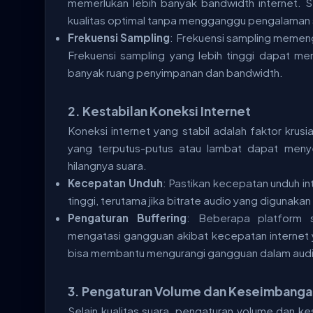
memerlukan lebih banyak bandwidth internet. S
kualitas optimal tanpa mengganggu pengalaman 
Frekuensi Sampling
: Frekuensi sampling memeng
Frekuensi sampling yang lebih tinggi dapat men
banyak ruang penyimpanan dan bandwidth.
2.
Kestabilan Koneksi Internet
Koneksi internet yang stabil adalah faktor krus
yang terputus-putus atau lambat dapat menye
hilangnya suara.
Kecepatan Unduh
: Pastikan kecepatan unduh i
tinggi, terutama jika bitrate audio yang digunakan 
Pengaturan Buffering
: Beberapa platform s
mengatasi gangguan akibat kecepatan internet y
bisa membantu mengurangi gangguan dalam aud
3.
Pengaturan Volume dan Keseimbanga
Selain kualitas suara, pengaturan volume dan ke