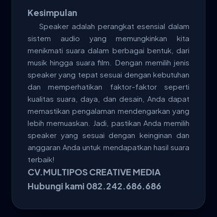
Kesimpulan
Speaker adalah perangkat esensial dalam
sistem audio yang memungkinkan kita
menikmati suara dalam berbagai bentuk, dari
musik hingga suara film. Dengan memilih jenis
speaker yang tepat sesuai dengan kebutuhan
dan memperhatikan faktor-faktor seperti
kualitas suara, daya, dan desain, Anda dapat
memastikan pengalaman mendengarkan yang
lebih memuaskan. Jadi, pastikan Anda memilih
speaker yang sesuai dengan keinginan dan
anggaran Anda untuk mendapatkan hasil suara
terbaik!
CV.MULTIPOS CREATIVE MEDIA
Hubungi kami 082.242.686.686