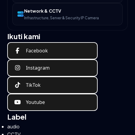
Network & CCTV
Infrastructure, Server & Security IP Camera
Ikuti kami
Facebook
Instagram
TikTok
Youtube
Label
audio
CCTV