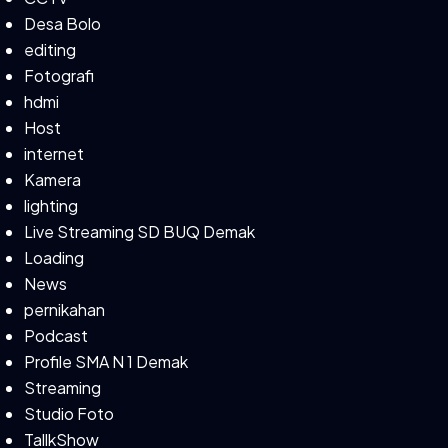
Desa Bolo
editing
Fotografi
hdmi
Host
internet
Kamera
lighting
Live Streaming SD BUQ Demak
Loading
News
pernikahan
Podcast
Profile SMA N 1 Demak
Streaming
Studio Foto
TallkShow