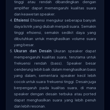
tinggi atau rendah dibandingkan dengan
amplifier dapat memengaruhi kualitas suara
dan keawetan speaker.
Efisiensi
Efisiensi mengukur seberapa banyak
daya listrik yang diubah menjadi suara. Semakin
tinggi efisiensi, semakin sedikit daya yang
dibutuhkan untuk menghasilkan volume suara
yang besar.
Ukuran dan Desain
Ukuran speaker dapat
mempengaruhi kualitas suara, terutama untuk
frekuensi rendah (bass). Speaker besar
cenderung lebih baik dalam menghasilkan bass
yang dalam, sementara speaker kecil lebih
cocok untuk suara frekuensi tinggi. Desain juga
berpengaruh pada kualitas suara, di mana
speaker dengan desain terbuka atau ported
dapat menghasilkan suara yang lebih penuh
dan lebih resonan.