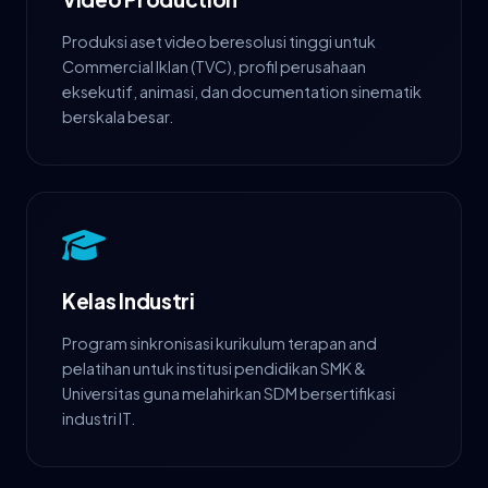
Produksi aset video beresolusi tinggi untuk
Commercial Iklan (TVC), profil perusahaan
eksekutif, animasi, dan documentation sinematik
berskala besar.
Kelas Industri
Program sinkronisasi kurikulum terapan and
pelatihan untuk institusi pendidikan SMK &
Universitas guna melahirkan SDM bersertifikasi
industri IT.