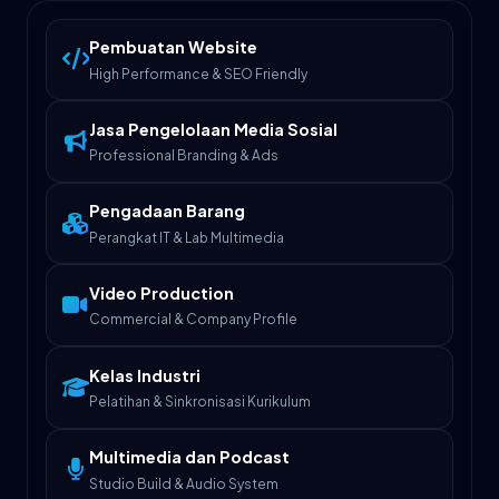
Pembuatan Website
High Performance & SEO Friendly
Jasa Pengelolaan Media Sosial
Professional Branding & Ads
Pengadaan Barang
Perangkat IT & Lab Multimedia
Video Production
Commercial & Company Profile
Kelas Industri
Pelatihan & Sinkronisasi Kurikulum
Multimedia dan Podcast
Studio Build & Audio System