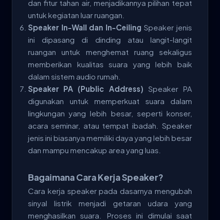
dan fitur tahan air, menjadikannya pilihan tepat
untuk kegiatan luar ruangan.
Speaker In-Wall dan In-Ceiling
Speaker jenis
ini dipasang di dinding atau langit-langit
ruangan untuk menghemat ruang sekaligus
memberikan kualitas suara yang lebih baik
dalam sistem audio rumah.
Speaker PA (Public Address)
Speaker PA
digunakan untuk memperkuat suara dalam
lingkungan yang lebih besar, seperti konser,
acara seminar, atau tempat ibadah. Speaker
jenis ini biasanya memiliki daya yang lebih besar
dan mampu mencakup area yang luas.
Bagaimana Cara Kerja Speaker?
Cara kerja speaker pada dasarnya mengubah
sinyal listrik menjadi getaran udara yang
menghasilkan suara. Proses ini dimulai saat