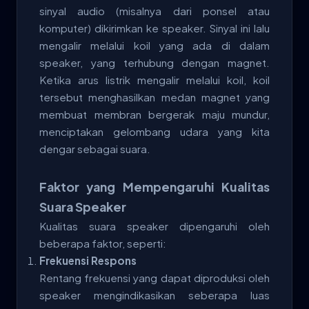
sinyal audio (misalnya dari ponsel atau
komputer) dikirimkan ke speaker. Sinyal ini lalu
mengalir melalui koil yang ada di dalam
speaker, yang terhubung dengan magnet.
Ketika arus listrik mengalir melalui koil, koil
tersebut menghasilkan medan magnet yang
membuat membran bergerak maju mundur,
menciptakan gelombang udara yang kita
dengar sebagai suara.
Faktor yang Mempengaruhi Kualitas
Suara Speaker
Kualitas suara speaker dipengaruhi oleh
beberapa faktor, seperti:
Frekuensi Respons
Rentang frekuensi yang dapat diproduksi oleh
speaker mengindikasikan seberapa luas