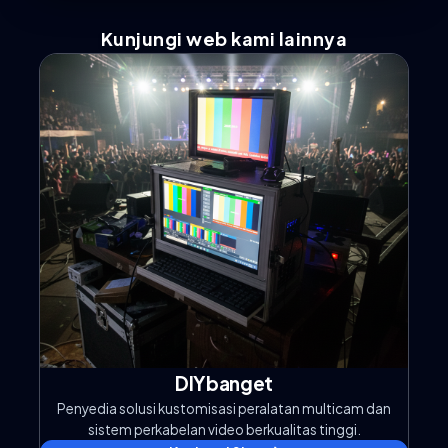
Kunjungi web kami lainnya
DIYbanget
Penyedia solusi kustomisasi peralatan multicam dan
sistem perkabelan video berkualitas tinggi.