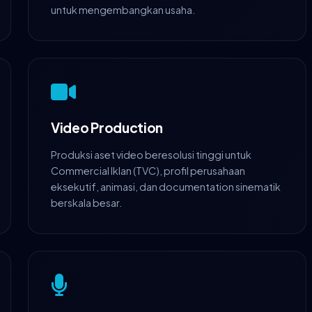
untuk mengembangkan usaha.
Video Production
Produksi aset video beresolusi tinggi untuk
Commercial Iklan (TVC), profil perusahaan
eksekutif, animasi, dan documentation sinematik
berskala besar.