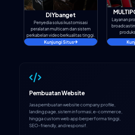
MULTIP
DIYbanget
Layanan pro
Penyedia solusi kustomisasi
broadcasting
peralatan multicam dan sistem
produks
perkabelan video berkualitas tinggi.
Kunjungi Situs
Kun
Pembuatan Website
Jasa pembuatan website company profile,
landing page, sistem informasi, e-commerce,
hingga custom web app berperforma tinggi,
SEO-friendly, and responsif.