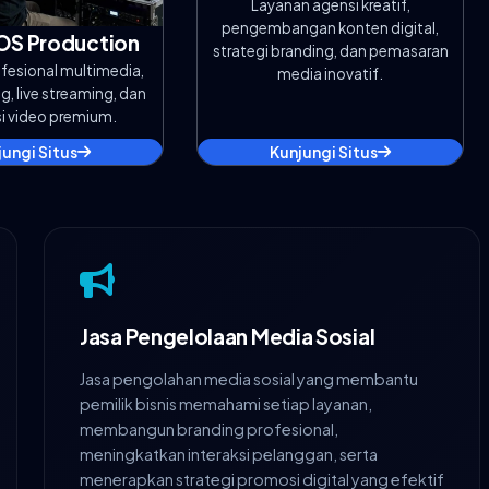
Layanan agensi kreatif,
pengembangan konten digital,
OS Production
strategi branding, dan pemasaran
fesional multimedia,
media inovatif.
, live streaming, dan
i video premium.
jungi Situs
Kunjungi Situs
Jasa Pengelolaan Media Sosial
Jasa pengolahan media sosial yang membantu
pemilik bisnis memahami setiap layanan,
membangun branding profesional,
meningkatkan interaksi pelanggan, serta
menerapkan strategi promosi digital yang efektif