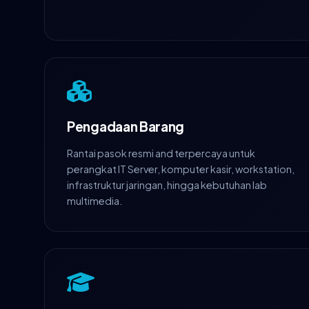
Pengadaan Barang
Rantai pasok resmi and terpercaya untuk
perangkat IT Server, komputer kasir, workstation,
infrastruktur jaringan, hingga kebutuhan lab
multimedia.