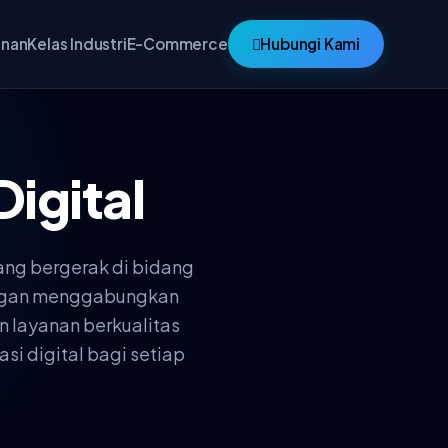
anan
Kelas Industri
E-Commerce
Hubungi Kami
Digital
ang bergerak di bidang
Dengan menggabungkan
n layanan berkualitas
si digital bagi setiap