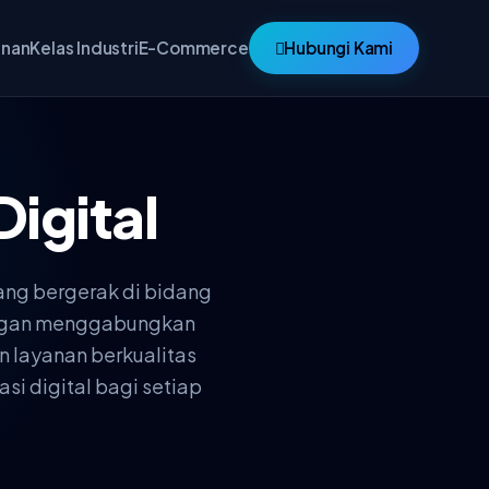
anan
Kelas Industri
E-Commerce
Hubungi Kami
Digital
ang bergerak di bidang
Dengan menggabungkan
n layanan berkualitas
si digital bagi setiap