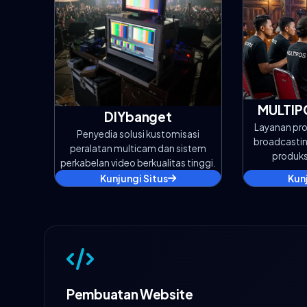
MULTIP
DIYbanget
Layanan pro
Penyedia solusi kustomisasi
broadcasting
peralatan multicam dan sistem
produks
perkabelan video berkualitas tinggi.
Kunjungi Situs
Kun
Pembuatan Website