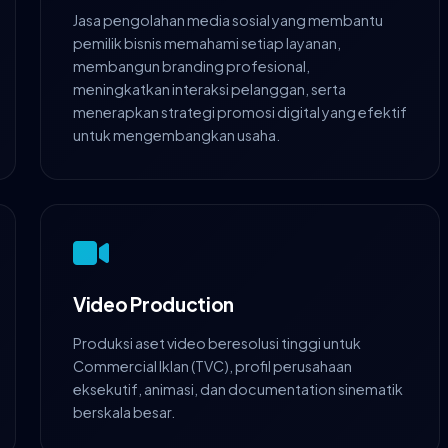
Jasa pengolahan media sosial yang membantu
pemilik bisnis memahami setiap layanan,
membangun branding profesional,
meningkatkan interaksi pelanggan, serta
menerapkan strategi promosi digital yang efektif
untuk mengembangkan usaha.
Video Production
Produksi aset video beresolusi tinggi untuk
Commercial Iklan (TVC), profil perusahaan
eksekutif, animasi, dan documentation sinematik
berskala besar.