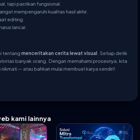
al, tapi pastikan fungsional.
 sangat mempengaruhi kualitas hasil akhir.
at editing.
harus lancar.
i tentang
menceritakan cerita lewat visual
. Setiap detik
reativitas banyak orang. Dengan memahami prosesnya, kita
ta nikmati — atau bahkan mulai membuat karya sendiri!
web kami lainnya