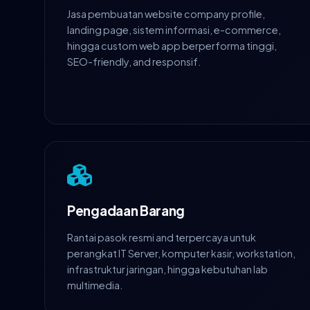
Jasa pembuatan website company profile,
landing page, sistem informasi, e-commerce,
hingga custom web app berperforma tinggi,
SEO-friendly, and responsif.
Pengadaan Barang
Rantai pasok resmi and terpercaya untuk
perangkat IT Server, komputer kasir, workstation,
infrastruktur jaringan, hingga kebutuhan lab
multimedia.