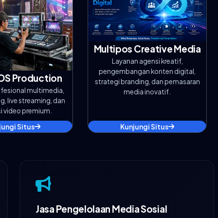
Multipos Creative Media
Layanan agensi kreatif,
pengembangan konten digital,
OS Production
strategi branding, dan pemasaran
fesional multimedia,
media inovatif.
, live streaming, dan
i video premium.
jungi Situs
Kunjungi Situs
Jasa Pengelolaan Media Sosial