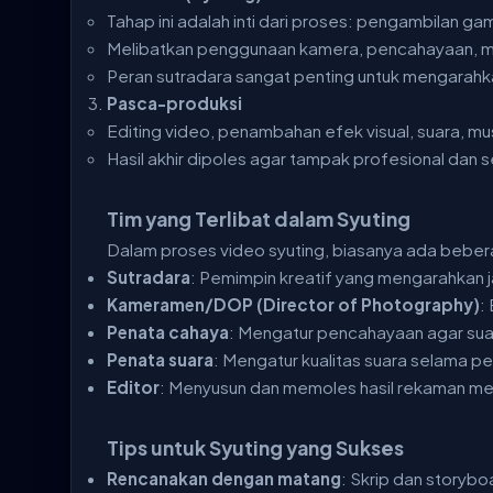
Tahap ini adalah inti dari proses: pengambilan ga
Melibatkan penggunaan kamera, pencahayaan, mik
Peran sutradara sangat penting untuk mengarahka
Pasca-produksi
Editing video, penambahan efek visual, suara, mu
Hasil akhir dipoles agar tampak profesional dan 
Tim yang Terlibat dalam Syuting
Dalam proses video syuting, biasanya ada bebera
Sutradara
: Pemimpin kreatif yang mengarahkan j
Kameramen/DOP (Director of Photography)
:
Penata cahaya
: Mengatur pencahayaan agar su
Penata suara
: Mengatur kualitas suara selama p
Editor
: Menyusun dan memoles hasil rekaman menj
Tips untuk Syuting yang Sukses
Rencanakan dengan matang
: Skrip dan storybo