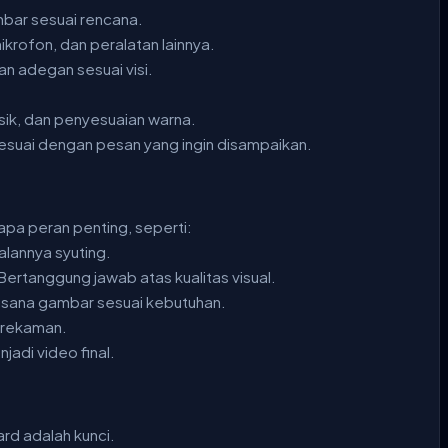
mbar sesuai rencana.
rofon, dan peralatan lainnya.
n adegan sesuai visi.
sik, dan penyesuaian warna.
sesuai dengan pesan yang ingin disampaikan.
pa peran penting, seperti:
alannya syuting.
 Bertanggung jawab atas kualitas visual.
asana gambar sesuai kebutuhan.
erekaman.
adi video final.
ard adalah kunci.