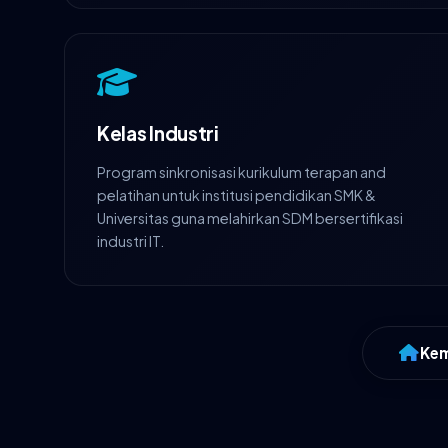
Kelas Industri
Program sinkronisasi kurikulum terapan and
pelatihan untuk institusi pendidikan SMK &
Universitas guna melahirkan SDM bersertifikasi
industri IT.
Kem