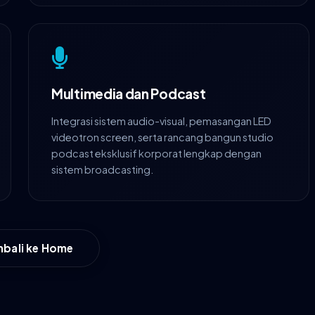
Multimedia dan Podcast
Integrasi sistem audio-visual, pemasangan LED
videotron screen, serta rancang bangun studio
podcast eksklusif korporat lengkap dengan
sistem broadcasting.
bali ke Home