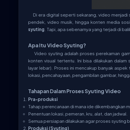
Di era digital seperti sekarang, video menjadi s
pendek, video musik, hingga konten media so
syuting
. Tapi, apa sebenarnya yang terjadi di bal
Apa Itu Video Syuting?
Video syuting adalah proses perekaman gamb
konten visual tertentu. Ini bisa dilakukan dalam s
layar lebar). Proses ini mencakup banyak aspek t
lokasi, pencahayaan, pengambilan gambar, hing
Tahapan Dalam Proses Syuting Video
Pra-produksi
Tahap perencanaan di mana ide dikembangkan men
Penentuan lokasi, pemeran, kru, alat, dan jadwal.
Semua persiapan dilakukan agar proses syuting be
Produksi (Syuting)