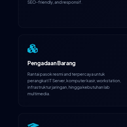
SEO-friendly, and responsif.
Pengadaan Barang
Rantai pasok resmi and terpercaya untuk
perangkat IT Server, komputer kasir, workstation,
infrastruktur jaringan, hingga kebutuhan lab
multimedia.