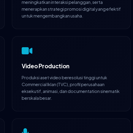
meningkatkan interaksi pelanggan, serta
menerapkan strategi promosi digital yang efektif
untuk mengembangkan usaha.
Video Production
Produksi aset video beresolusi tinggi untuk
Commercial Iklan (TVC), profil perusahaan
eksekutif, animasi, dan documentation sinematik
berskala besar.