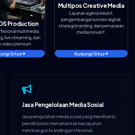
Multipos Creative Media
Layanan agensi kreatif,
pengembangan konten digital,
OS Production
strategi branding, dan pemasaran
fesional multimedia,
media inovatif.
, live streaming, dan
i video premium.
jungi Situs
Kunjungi Situs
Jasa Pengelolaan Media Sosial
Jasa pengolahan media sosial yang membantu
pemilik bisnis memahami setiap layanan,
membangun branding profesional,