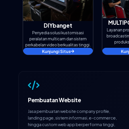
MULTIP
DIYbanget
Layanan pro
Penyedia solusi kustomisasi
broadcasting
peralatan multicam dan sistem
produks
perkabelan video berkualitas tinggi.
Kunjungi Situs
Kun
Pembuatan Website
Jasa pembuatan website company profile,
landing page, sistem informasi, e-commerce,
hingga custom web app berperforma tinggi,