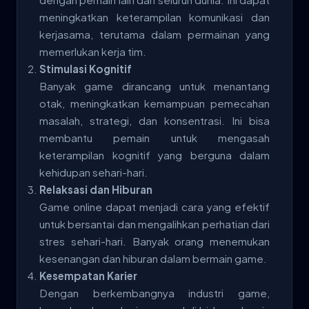
meningkatkan keterampilan komunikasi dan
kerjasama, terutama dalam permainan yang
memerlukan kerja tim.
Stimulasi Kognitif
Banyak game dirancang untuk menantang
otak, meningkatkan kemampuan pemecahan
masalah, strategi, dan konsentrasi. Ini bisa
membantu pemain untuk mengasah
keterampilan kognitif yang berguna dalam
kehidupan sehari-hari.
Relaksasi dan Hiburan
Game online dapat menjadi cara yang efektif
untuk bersantai dan mengalihkan perhatian dari
stres sehari-hari. Banyak orang menemukan
kesenangan dan hiburan dalam bermain game.
Kesempatan Karier
Dengan berkembangnya industri game,