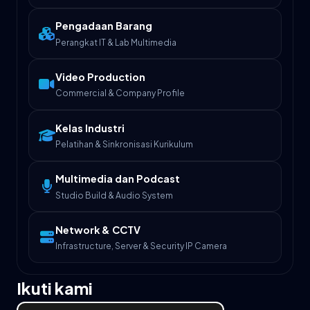
Pengadaan Barang
Perangkat IT & Lab Multimedia
Video Production
Commercial & Company Profile
Kelas Industri
Pelatihan & Sinkronisasi Kurikulum
Multimedia dan Podcast
Studio Build & Audio System
Network & CCTV
Infrastructure, Server & Security IP Camera
Ikuti kami