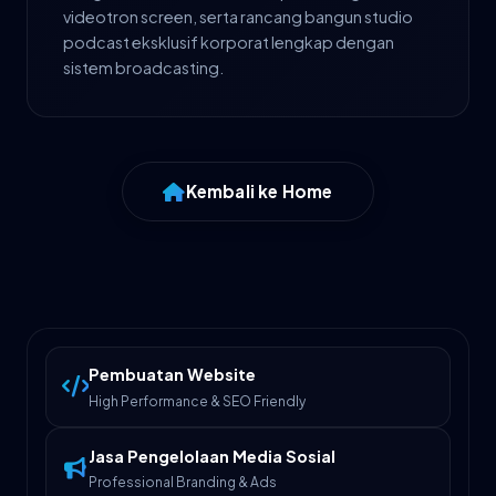
videotron screen, serta rancang bangun studio
podcast eksklusif korporat lengkap dengan
sistem broadcasting.
Kembali ke Home
Pembuatan Website
High Performance & SEO Friendly
Jasa Pengelolaan Media Sosial
Professional Branding & Ads