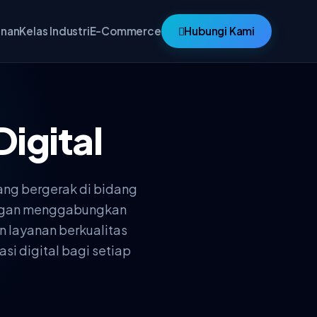
anan
Kelas Industri
E-Commerce
Hubungi Kami
Digital
ang bergerak di bidang
Dengan menggabungkan
n layanan berkualitas
si digital bagi setiap