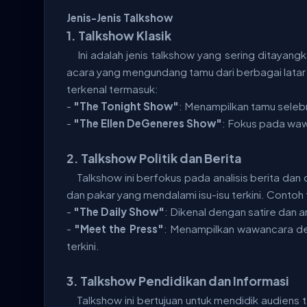
Jenis-Jenis Talkshow
1. Talkshow Klasik
Ini adalah jenis talkshow yang sering ditayan
acara yang mengundang tamu dari berbagai latar 
terkenal termasuk:
-
"The Tonight Show"
: Menampilkan tamu selebri
-
"The Ellen DeGeneres Show"
: Fokus pada wawa
2. Talkshow Politik dan Berita
Talkshow ini berfokus pada analisis berita dan di
dan pakar yang mendalami isu-isu terkini. Contoh
-
"The Daily Show"
: Dikenal dengan satire dan an
-
"Meet the Press"
: Menampilkan wawancara den
terkini.
3. Talkshow Pendidikan dan Informasi
Talkshow ini bertujuan untuk mendidik audiens