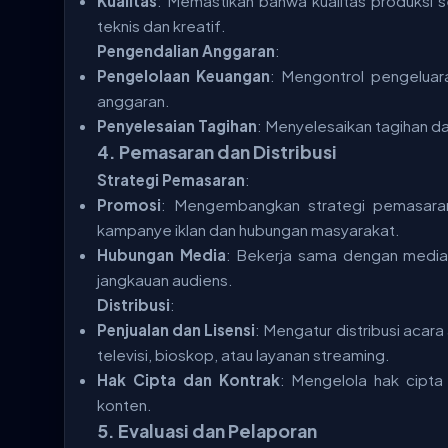
Kualitas
: Memastikan bahwa kualitas produksi 
teknis dan kreatif.
Pengendalian Anggaran
:
Pengelolaan Keuangan
: Mengontrol pengelua
anggaran.
Penyelesaian Tagihan
: Menyelesaikan tagihan d
4.
Pemasaran dan Distribusi
Strategi Pemasaran
:
Promosi
: Mengembangkan strategi pemasara
kampanye iklan dan hubungan masyarakat.
Hubungan Media
: Bekerja sama dengan media
jangkauan audiens.
Distribusi
:
Penjualan dan Lisensi
: Mengatur distribusi acara
televisi, bioskop, atau layanan streaming.
Hak Cipta dan Kontrak
: Mengelola hak cipta
konten.
5.
Evaluasi dan Pelaporan