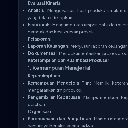
Evaluasi Kinerja
:
Analisis
: Mengevaluasi hasil produksi untuk men
yang telah ditetapkan.
Feedback
: Mengumpulkan umpan balik dari audi
dampak dan kesuksesan proyek.
Pelaporan
:
Laporan Keuangan
: Menyusun laporan keuangan d
Dokumentasi
: Mendokumentasikan proses produks
Keterampilan dan Kualifikasi Produser
1.
Kemampuan Manajerial
Kepemimpinan
:
Kemampuan Mengelola Tim
: Memiliki keter
mengarahkan tim produksi.
Pengambilan Keputusan
: Mampu membuat kepu
berubah.
Organisasi
:
Perencanaan dan Pengaturan
: Mampu mengorga
semuanya berjalan sesuai jadwal.