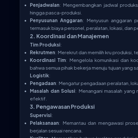
Penjadwalan
: Mengembangkan jadwal produksi
hingga pasca-produksi.
Penyusunan Anggaran
: Menyusun anggaran p
termasuk biaya personel, peralatan, lokasi, dan 
2.
Koordinasi dan Manajemen
Tim Produksi
:
Rekrutmen
: Merekrut dan memilih kru produksi, 
Koordinasi Tim
: Mengelola komunikasi dan ko
bahwa semua pihak bekerja menuju tujuan yang s
Logistik
:
Pengadaan
: Mengatur pengadaan peralatan, loka
Masalah dan Solusi
: Menangani masalah yang m
efektif.
3.
Pengawasan Produksi
Supervisi
:
Pelaksanaan
: Memantau dan mengawasi proses
berjalan sesuai rencana.