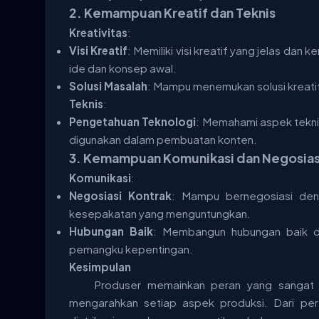
2.
Kemampuan Kreatif dan Teknis
Kreativitas
:
Visi Kreatif
: Memiliki visi kreatif yang jelas d
ide dan konsep awal.
Solusi Masalah
: Mampu menemukan solusi kreatif
Teknis
:
Pengetahuan Teknologi
: Memahami aspek tekni
digunakan dalam pembuatan konten.
3.
Kemampuan Komunikasi dan Negosias
Komunikasi
:
Negosiasi Kontrak
: Mampu bernegosiasi deng
kesepakatan yang menguntungkan.
Hubungan Baik
: Membangun hubungan baik de
pemangku kepentingan.
Kesimpulan
Produser memainkan peran yang sangat 
mengarahkan setiap aspek produksi. Dari p